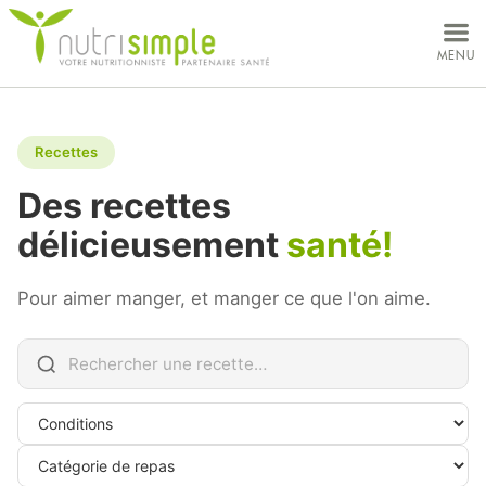
MON DOSSIER
MENU
VOS BESOINS
CONCEPT
Recettes
NUTRITIONNISTES
Des recettes
délicieusement
santé!
CLINIQUES
Pour aimer manger, et manger ce que l'on aime.
À PROPOS
CARRIÈRES