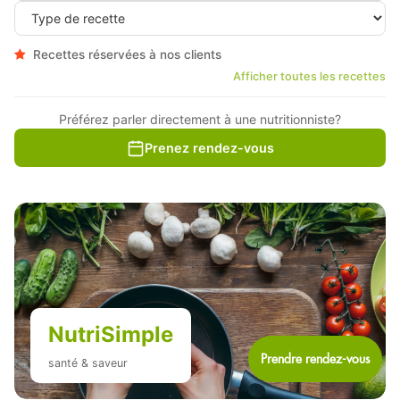
RECETTES
BOUTIQUE
Recettes réservées à nos clients
Afficher toutes les recettes
CHRONIQUES
Préférez parler directement à une nutritionniste?
1877-427-6664
Prenez rendez-vous
ENGLISH
NutriSimple
santé & saveur