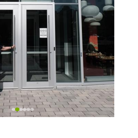
RECETTES
BOUTIQUE
CHRONIQUES
1877-427-6664
ENGLISH