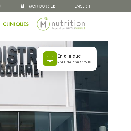
MON DOSSIER
ENGLISH
MON DOSSIER
VOS BESOINS
CLINIQUES
CONCEPT
NUTRITIONNISTES
En clinique
Près de chez vous
CLINIQUES
À PROPOS
CARRIÈRES