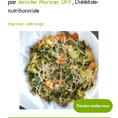
par
Jennifer Morzier, Dt.P.
,
Diététiste-
RECETTES
nutritionniste
BOUTIQUE
Imprimer cette page
CHRONIQUES
1877-427-6664
ENGLISH