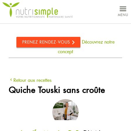
MON DOSSIER
MENU
VOS BESOINS
CONCEPT
Découvrez notre
PRENEZ RENDEZ-VOUS
NUTRITIONNISTES
concept
CLINIQUES
Retour aux recettes
Quiche Touski sans croûte
À PROPOS
CARRIÈRES