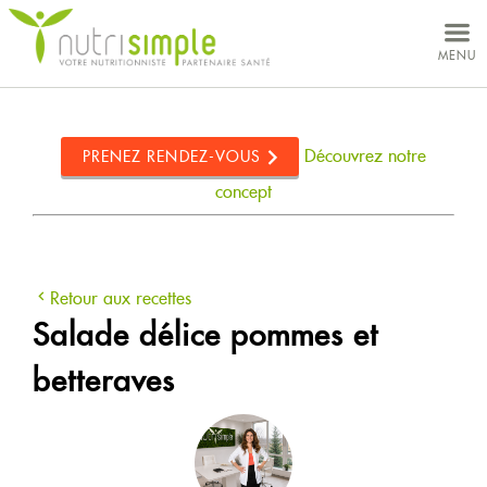
MON DOSSIER
MENU
VOS BESOINS
CONCEPT
Découvrez notre
PRENEZ RENDEZ-VOUS
NUTRITIONNISTES
concept
CLINIQUES
Retour aux recettes
Salade délice pommes et
betteraves
À PROPOS
CARRIÈRES