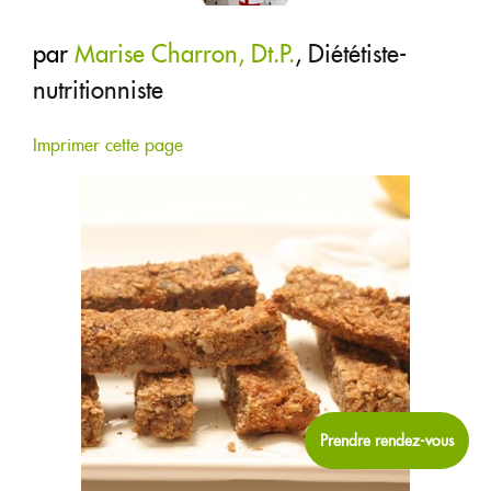
RECETTES
par
Marise Charron, Dt.P.
,
Diététiste-
BOUTIQUE
nutritionniste
CHRONIQUES
Imprimer cette page
1877-427-6664
ENGLISH