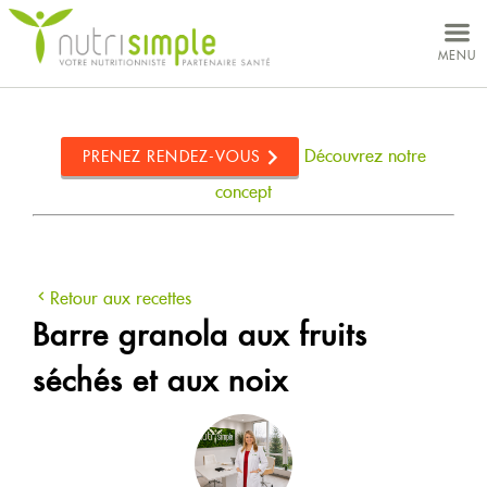
MON DOSSIER
MENU
VOS BESOINS
CONCEPT
Découvrez notre
PRENEZ RENDEZ-VOUS
NUTRITIONNISTES
concept
CLINIQUES
Retour aux recettes
Barre granola aux fruits
séchés et aux noix
À PROPOS
CARRIÈRES