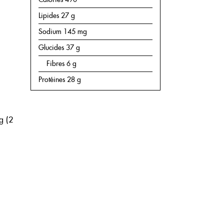
RECETTES
Lipides 27 g
BOUTIQUE
Sodium 145 mg
Glucides 37 g
CHRONIQUES
Fibres 6 g
1877-427-6664
Protéines 28 g
g (2
ENGLISH