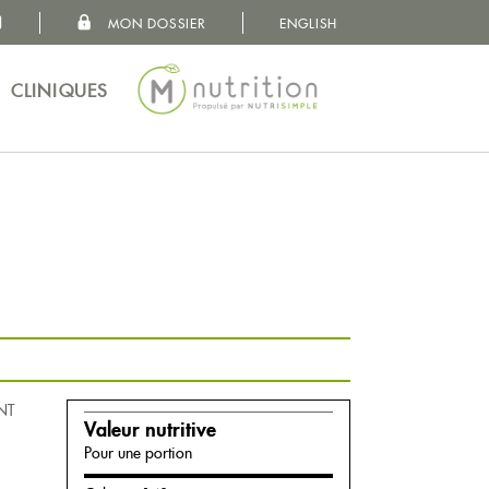
MON DOSSIER
ENGLISH
MON DOSSIER
VOS BESOINS
CLINIQUES
CONCEPT
NUTRITIONNISTES
CLINIQUES
À PROPOS
NT
Valeur nutritive
CARRIÈRES
Pour une portion