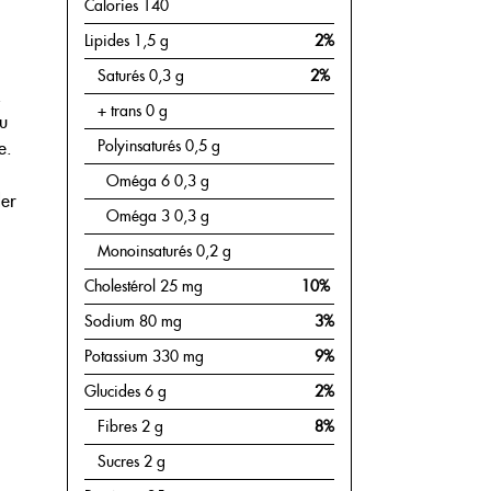
Calories 140
RECETTES
Lipides 1,5 g
2%
BOUTIQUE
Saturés 0,3 g
2%
.
+ trans 0 g
CHRONIQUES
u
Polyinsaturés 0,5 g
e.
1877-427-6664
Oméga 6 0,3 g
der
Oméga 3 0,3 g
Monoinsaturés 0,2 g
ENGLISH
Cholestérol 25 mg
10%
Sodium 80 mg
3%
Potassium 330 mg
9%
Glucides 6 g
2%
Fibres 2 g
8%
Sucres 2 g