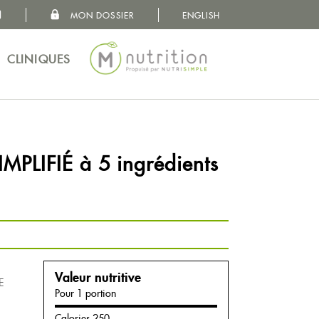
MON DOSSIER
ENGLISH
MON DOSSIER
VOS BESOINS
CLINIQUES
CONCEPT
NUTRITIONNISTES
CLINIQUES
IMPLIFIÉ à 5 ingrédients
À PROPOS
Valeur nutritive
E
CARRIÈRES
Pour 1 portion
Calories 250