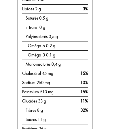
RECETTES
Lipides 2 g
3%
BOUTIQUE
Saturés 0,5 g
+ trans 0 g
CHRONIQUES
Polyinsaturés 0,5 g
1877-427-6664
Oméga-6 0,2 g
Oméga-3 0,1 g
Monoinsaturés 0,4 g
ENGLISH
Cholestérol 45 mg
15%
Sodium 250 mg
10%
Potassium 510 mg
15%
Glucides 33 g
11%
Fibres 8 g
32%
Sucres 11 g
Protéines 26 g