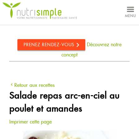
MON DOSSIER
MENU
VOS BESOINS
CONCEPT
Découvrez notre
PRENEZ RENDEZ-VOUS
NUTRITIONNISTES
concept
CLINIQUES
Retour aux recettes
Salade repas arc-en-ciel au
poulet et amandes
À PROPOS
Imprimer cette page
CARRIÈRES