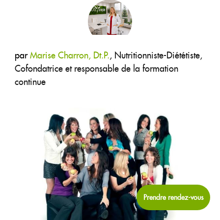
RECETTES
BOUTIQUE
CHRONIQUES
par
Marise Charron, Dt.P.
,
Nutritionniste-Diététiste,
Cofondatrice et responsable de la formation
1877-427-6664
continue
ENGLISH