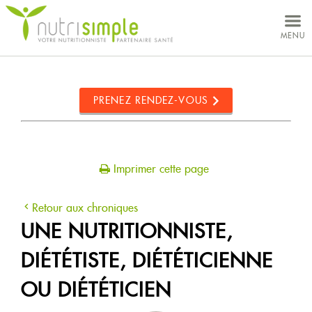
MON DOSSIER
MENU
VOS BESOINS
CONCEPT
PRENEZ RENDEZ-VOUS
NUTRITIONNISTES
CLINIQUES
Imprimer cette page
Retour aux chroniques
UNE NUTRITIONNISTE,
À PROPOS
DIÉTÉTISTE, DIÉTÉTICIENNE
OU DIÉTÉTICIEN
CARRIÈRES