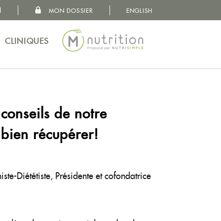
MON DOSSIER
ENGLISH
MON DOSSIER
VOS BESOINS
CLINIQUES
CONCEPT
NUTRITIONNISTES
CLINIQUES
 conseils de notre
 bien récupérer!
iste-Diététiste, Présidente et cofondatrice
À PROPOS
CARRIÈRES