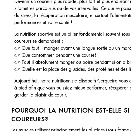
Devenir un coureur plus rapide, plus fort et plus endura
kilomètres parcourus ou de vos intervalles. Ce qui se pas
du stress, la récupération musculaire, et surtout l’alimenta
performances et votre santé !
La nutrition sportive est un pilier fondamental souvent so
coureurs se demandent :
👉 Que faut-il manger avant une longue sortie ou un mar
👉 Que consommer pendant une course?
👉 Faut-il absolument manger ou boire pendant si on a b
👉 Quelle est la place des glucides, des protéines et des l
Aujourd’hui, notre nutritionniste Elisabeth Cerqueira vous a
à pied afin que vous puissiez mieux performer, récupérer pl
garder le plaisir de courir.
POURQUOI LA NUTRITION EST-ELLE S
COUREURS?
Les muscles utilisent principalement les glucides (sous for