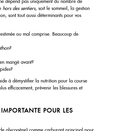
nt ne dépend pas uniquement du nombre de
RECETTES
se
hors des sentiers
, soit le sommeil, la gestion
tion, sont tout aussi déterminants pour vos
BOUTIQUE
CHRONIQUES
us-estimée ou mal comprise. Beaucoup de
1877-427-6664
athon?
ien mangé avant?
ipides?
ENGLISH
ide à démystifier la nutrition pour la course
us efficacement, prévenir les blessures et
I IMPORTANTE POUR LES
me de glycogène) comme carburant principal pour