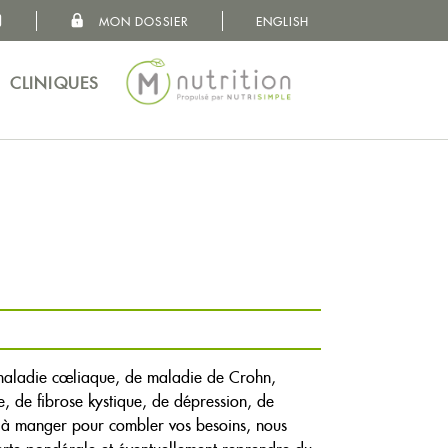
MON DOSSIER
ENGLISH
MON DOSSIER
VOS BESOINS
CLINIQUES
CONCEPT
NUTRITIONNISTES
CLINIQUES
À PROPOS
e maladie cœliaque, de maladie de Crohn,
e, de fibrose kystique, de dépression, de
CARRIÈRES
s à manger pour combler vos besoins, nous