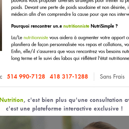
pouvons vous proposer diverses stratégies pour freiner la 
poids. Devant une perte de poids soudaine et non désirée, i
médecin afin d'en comprendre la cause pour que nos interven
Pourquoi rencontrer un.e
nutritionniste
NutriSimple ?
La/Le
nutritionniste
vous aidera à augmenter votre apport cal
planifiera de façon personnalisée vos repas et collations, voi
Enfin, elle/il s’assurera que vous rencontrez vos besoins n
long terme et le suivi des labos qui réflètent l'état nutritionne
514 990-7128
418 317-1288
ec
Sans Frais
Nutrition
, c'est bien plus qu'une consultation a
c'est une plateforme interactive exclusive !