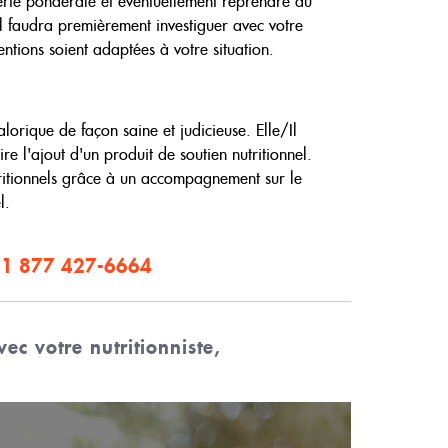
perte pondérale et éventuellement reprendre du
RECETTES
l faudra premièrement investiguer avec votre
tions soient adaptées à votre situation.
BOUTIQUE
CHRONIQUES
orique de façon saine et judicieuse. Elle/Il
1877-427-6664
re l'ajout d'un produit de soutien nutritionnel.
utritionnels grâce à un accompagnement sur le
l.
ENGLISH
1 877 427-6664
vec votre nutritionniste,